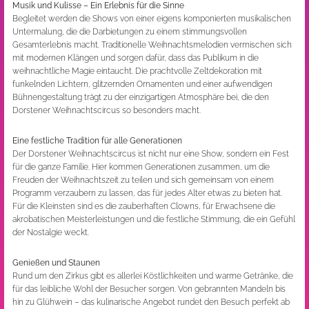
Musik und Kulisse – Ein Erlebnis für die Sinne
Begleitet werden die Shows von einer eigens komponierten musikalischen
Untermalung, die die Darbietungen zu einem stimmungsvollen
Gesamterlebnis macht. Traditionelle Weihnachtsmelodien vermischen sich
mit modernen Klängen und sorgen dafür, dass das Publikum in die
weihnachtliche Magie eintaucht. Die prachtvolle Zeltdekoration mit
funkelnden Lichtern, glitzernden Ornamenten und einer aufwendigen
Bühnengestaltung trägt zu der einzigartigen Atmosphäre bei, die den
Dorstener Weihnachtscircus so besonders macht.
Eine festliche Tradition für alle Generationen
Der Dorstener Weihnachtscircus ist nicht nur eine Show, sondern ein Fest
für die ganze Familie. Hier kommen Generationen zusammen, um die
Freuden der Weihnachtszeit zu teilen und sich gemeinsam von einem
Programm verzaubern zu lassen, das für jedes Alter etwas zu bieten hat.
Für die Kleinsten sind es die zauberhaften Clowns, für Erwachsene die
akrobatischen Meisterleistungen und die festliche Stimmung, die ein Gefühl
der Nostalgie weckt.
Genießen und Staunen
Rund um den Zirkus gibt es allerlei Köstlichkeiten und warme Getränke, die
für das leibliche Wohl der Besucher sorgen. Von gebrannten Mandeln bis
hin zu Glühwein – das kulinarische Angebot rundet den Besuch perfekt ab