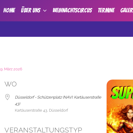
HOME
ÜBER UNS
Weihnachtscircus
TERMINE
GALER
19. März 2026
WO
Düsseldorf - Schützenplatz (NAVI: Kartäuserstraße
43)
Kartäuserstraße 43, Düsseldorf
VERANSTALTUNGSTYP
der
iCalendar
Office 365