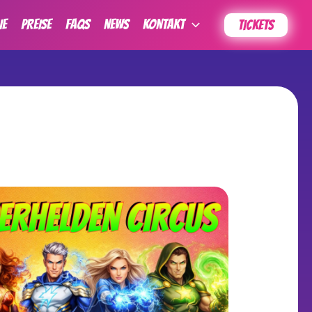
IE
PREISE
FAQs
News
KONTAKT
TICKETS
Outlook Live