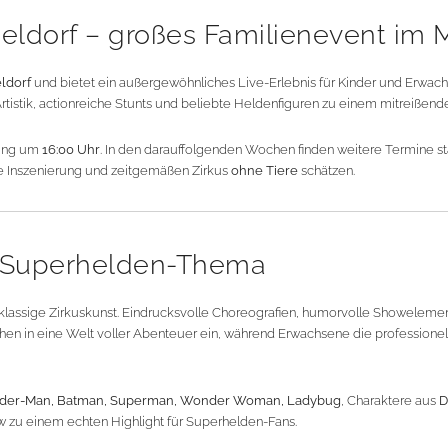
eldorf – großes Familienevent im 
ldorf
und bietet ein außergewöhnliches Live-Erlebnis für Kinder und Erwa
tistik, actionreiche Stunts und beliebte Heldenfiguren zu einem mitreißend
llung um
16:00 Uhr
. In den darauffolgenden Wochen finden weitere Termine sta
ive Inszenierung und zeitgemäßen Zirkus
ohne Tiere
schätzen.
 Superhelden-Thema
lassige Zirkuskunst. Eindrucksvolle Choreografien, humorvolle Showelemente
en in eine Welt voller Abenteuer ein, während Erwachsene die professione
ider-Man, Batman, Superman, Wonder Woman, Ladybug
, Charaktere aus
D
 zu einem echten Highlight für Superhelden-Fans.