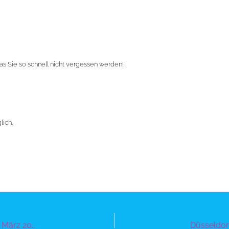
as Sie so schnell nicht vergessen werden!
lich.
Düsseldorf – der Superhelden-Circus am Montag, den 16. März 2026 um 16 Uhr auf dem Schützenplatz – FAMILIENTAG