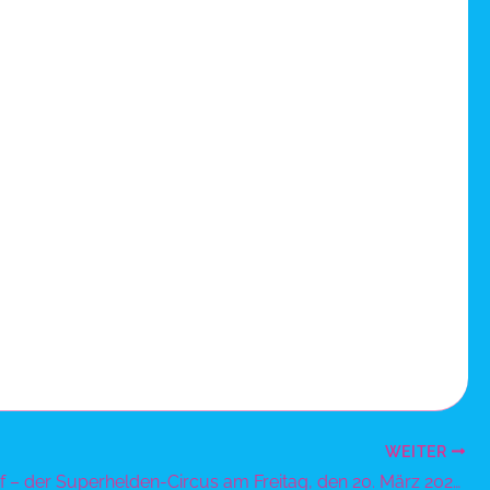
WEITER
Düsseldorf – der Superhelden-Circus am Freitag, den 20. März 2026 um 16 Uhr auf dem Schützenplatz – FAMILIENTAG