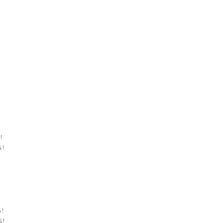
!
!
 !
 !
 !