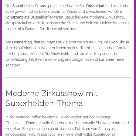
Der
Superhelden-Circus
gastiert im März 2026 in
Düsseldorf
und bietet ein
außergewöhnliches Live-Erlebnis für Kinder und Erwachsene. Auf dem
Schützenplatz Düsseldorf
erwartet Besucher eine moderne Zirkusshow,
die spektakuläre Artistik, actionreiche Stunts und beliebte Heldenfiguren zu
einem mitreißenden Familienevent verbindet.
Am
Donnerstag, den 26. März 2026
, startet die Vorstellung um
16:00 Uhr
. In
den darauffolgenden Wochen finden weitere Termine statt, sodass Familien
flexibel planen können. Die Show richtet sich an alle, die spannende
Unterhaltung, kreative Inszenierung und zeitgemäßen Zirkus
ohne Tiere
schätzen.
Moderne Zirkusshow mit
Superhelden-Thema
In der Manege treffen bekannte Heldenwelten auf hochklassige
Zirkuskunst. Eindrucksvolle Choreografien, humorvolle Showelemente und
eine klare Storyline sorgen dafür, dass das Publikum von Anfang an
eingebunden wird. Kinder tauchen in eine Welt voller Abenteuer ein,