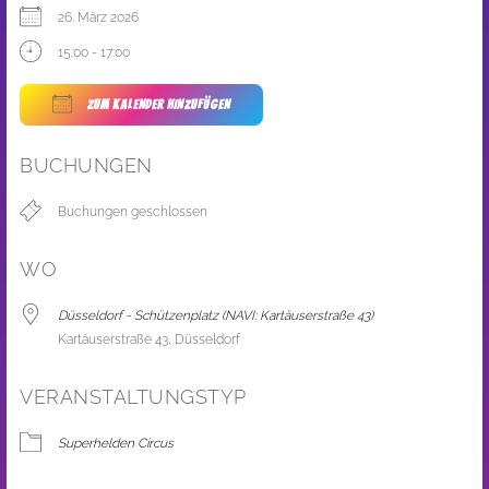
26. März 2026
15:00 - 17:00
ZUM KALENDER HINZUFÜGEN
ICS herunterladen
Google Kalender
BUCHUNGEN
Buchungen geschlossen
WO
Düsseldorf - Schützenplatz (NAVI: Kartäuserstraße 43)
Kartäuserstraße 43, Düsseldorf
VERANSTALTUNGSTYP
Superhelden Circus