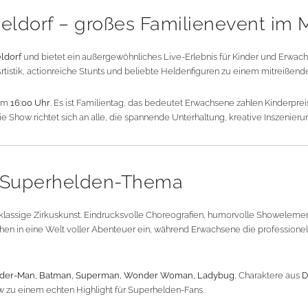
eldorf – großes Familienevent im 
ldorf
und bietet ein außergewöhnliches Live-Erlebnis für Kinder und Erwa
tistik, actionreiche Stunts und beliebte Heldenfiguren zu einem mitreißend
 um
16:00 Uhr
. Es ist Familientag, das bedeutet Erwachsene zahlen Kinderpre
Die Show richtet sich an alle, die spannende Unterhaltung, kreative Inszeni
 Superhelden-Thema
lassige Zirkuskunst. Eindrucksvolle Choreografien, humorvolle Showelemente
en in eine Welt voller Abenteuer ein, während Erwachsene die professione
ider-Man, Batman, Superman, Wonder Woman, Ladybug
, Charaktere aus
D
 zu einem echten Highlight für Superhelden-Fans.