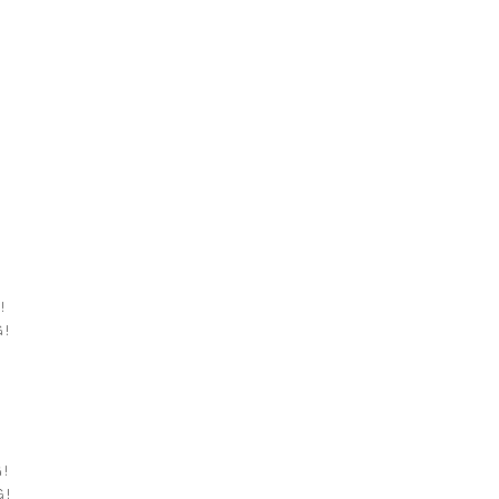
!
!
 !
 !
 !