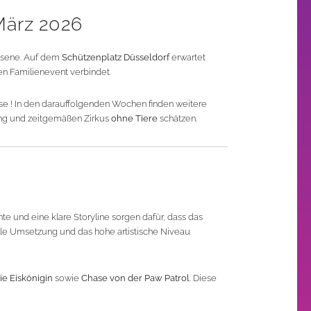
März 2026
chsene. Auf dem
Schützenplatz Düsseldorf
erwartet
en Familienevent verbindet.
ise ! In den darauffolgenden Wochen finden weitere
erung und zeitgemäßen Zirkus
ohne Tiere
schätzen.
 und eine klare Storyline sorgen dafür, dass das
lle Umsetzung und das hohe artistische Niveau
ie Eiskönigin
sowie
Chase von der Paw Patrol
. Diese