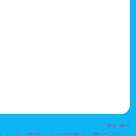
WEITER
Düsseldorf – der Superhelden-Circus am Samstag, den 21. März 2026 um 11 Uhr auf dem Schützenplatz