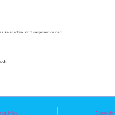
as Sie so schnell nicht vergessen werden!
lich.
Düsseldorf – der Superhelden-Circus am Donnerstag, den 19. März 2026 um 16 Uhr auf dem Schützenplatz