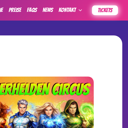
IE
PREISE
FAQs
News
KONTAKT
TICKETS
Outlook Live