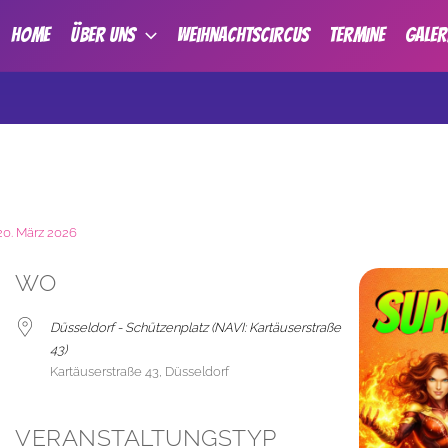
HOME
ÜBER UNS
Weihnachtscircus
TERMINE
GALER
20. März 2026
WO
Düsseldorf - Schützenplatz (NAVI: Kartäuserstraße
43)
Kartäuserstraße 43, Düsseldorf
VERANSTALTUNGSTYP
der
iCalendar
Office 365