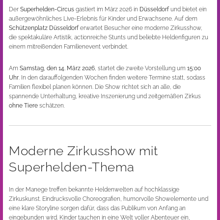
Der
Superhelden-Circus
gastiert im März 2026 in
Düsseldorf
und bietet ein
außergewöhnliches Live-Erlebnis für Kinder und Erwachsene. Auf dem
Schützenplatz Düsseldorf
erwartet Besucher eine moderne Zirkusshow,
die spektakuläre Artistik, actionreiche Stunts und beliebte Heldenfiguren zu
einem mitreißenden Familienevent verbindet.
Am
Samstag, den 14. März 2026
, startet die zweite Vorstellung um
15:00
Uhr
. In den darauffolgenden Wochen finden weitere Termine statt, sodass
Familien flexibel planen können. Die Show richtet sich an alle, die
spannende Unterhaltung, kreative Inszenierung und zeitgemäßen Zirkus
ohne Tiere
schätzen.
Moderne Zirkusshow mit
Superhelden-Thema
In der Manege treffen bekannte Heldenwelten auf hochklassige
Zirkuskunst. Eindrucksvolle Choreografien, humorvolle Showelemente und
eine klare Storyline sorgen dafür, dass das Publikum von Anfang an
eingebunden wird. Kinder tauchen in eine Welt voller Abenteuer ein,