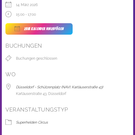
14. März 2026
15:00 - 17:00
ZUM KALENDER HINZUFÜGEN
ICS herunterladen
Google Kalender
BUCHUNGEN
Buchungen geschlossen
WO
Düsseldorf - Schützenplatz (NAVI: Kartäuserstraße 43)
Kartäuserstraße 43, Düsseldorf
VERANSTALTUNGSTYP
Superhelden Circus