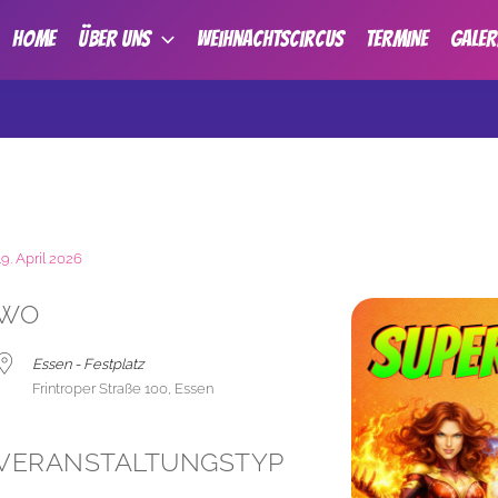
HOME
ÜBER UNS
Weihnachtscircus
TERMINE
GALER
19. April 2026
WO
Essen - Festplatz
Frintroper Straße 100, Essen
VERANSTALTUNGSTYP
der
iCalendar
Office 365