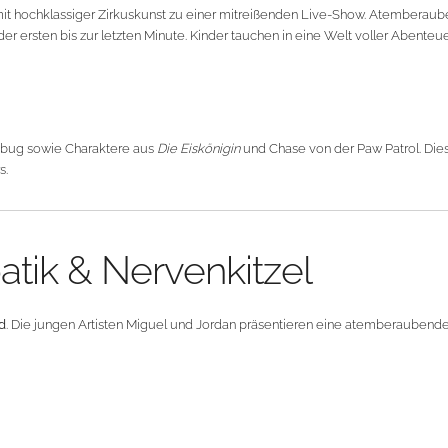
t hochklassiger Zirkuskunst zu einer mitreißenden Live-Show. Atembera
er ersten bis zur letzten Minute. Kinder tauchen in eine Welt voller Abente
bug sowie Charaktere aus
Die Eiskönigin
und Chase von der Paw Patrol. Di
s.
atik & Nervenkitzel
d
. Die jungen Artisten Miguel und Jordan präsentieren eine atemberaubende