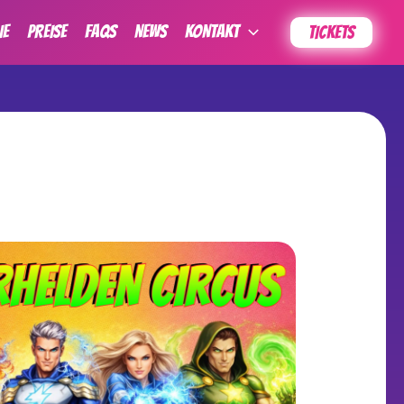
IE
PREISE
FAQs
News
KONTAKT
TICKETS
Outlook Live