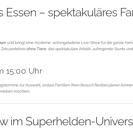
 Essen – spektakuläres Fam
ssen
und bringt eine moderne, actiongeladene Live-Show für die ganze Fami
 Zirkuserlebnis
ohne Tiere
, das spektakuläre Artistik, aufregende Stunts 
m 15:00 Uhr
stermine zur Auswahl, sodass Familien ihren Besuch flexibel planen können. 
 erleben möchten.
ow im Superhelden-Univer