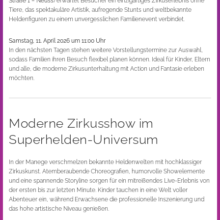
Straße 1 – Neuss
) erwartet Besucher ein einzigartiges Zirkuserlebnis ohne
Tiere, das spektakuläre Artistik, aufregende Stunts und weltbekannte
Heldenfiguren zu einem unvergesslichen Familienevent verbindet.
Samstag, 11. April 2026 um 11:00 Uhr
In den nächsten Tagen stehen weitere Vorstellungstermine zur Auswahl,
sodass Familien ihren Besuch flexibel planen können. Ideal für Kinder, Eltern
und alle, die moderne Zirkusunterhaltung mit Action und Fantasie erleben
möchten.
Moderne Zirkusshow im
Superhelden-Universum
In der Manege verschmelzen bekannte Heldenwelten mit hochklassiger
Zirkuskunst. Atemberaubende Choreografien, humorvolle Showelemente
und eine spannende Storyline sorgen für ein mitreißendes Live-Erlebnis von
der ersten bis zur letzten Minute. Kinder tauchen in eine Welt voller
Abenteuer ein, während Erwachsene die professionelle Inszenierung und
das hohe artistische Niveau genießen.