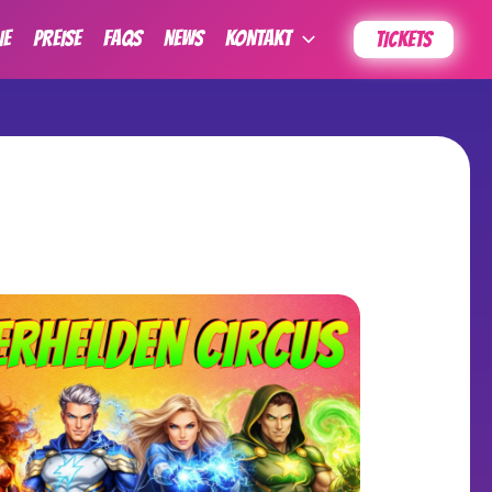
IE
PREISE
FAQs
News
KONTAKT
TICKETS
Outlook Live