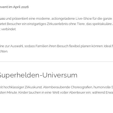
vent im April 2026
uss
und präsentiert eine moderne, actiongeladene Live-Show für die ganze Fa
artet Besucher ein einzigartiges Zirkuserlebnis ohne Tiere, das spektakuläre
 verbindet.
e zur Auswahl, sodass Familien ihren Besuch flexibel planen können. Ideal fü
chten.
Superhelden-Universum
t hochklassiger Zirkuskunst. Atemberaubende Choreografien, humorvolle 
etzten Minute. Kinder tauchen in eine Welt voller Abenteuer ein, während Er