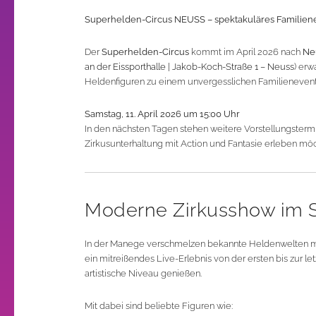
Superhelden-Circus NEUSS – spektakuläres Familiene
Der
Superhelden-Circus
kommt im April 2026 nach
Ne
an der Eissporthalle | Jakob-Koch-Straße 1 – Neuss
) erw
Heldenfiguren zu einem unvergesslichen Familienevent
Samstag, 11. April 2026 um 15:00 Uhr
In den nächsten Tagen stehen weitere Vorstellungstermin
Zirkusunterhaltung mit Action und Fantasie erleben mö
Moderne Zirkusshow im 
In der Manege verschmelzen bekannte Heldenwelten mi
ein mitreißendes Live-Erlebnis von der ersten bis zur l
artistische Niveau genießen.
Mit dabei sind beliebte Figuren wie: