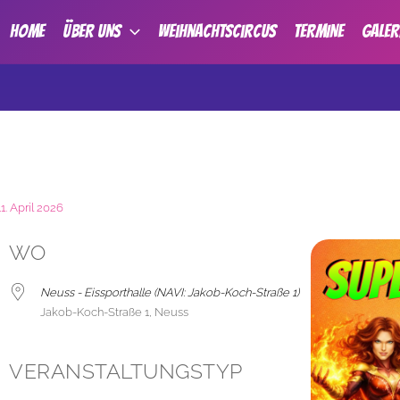
HOME
ÜBER UNS
Weihnachtscircus
TERMINE
GALER
11. April 2026
WO
Neuss - Eissporthalle (NAVI: Jakob-Koch-Straße 1)
Jakob-Koch-Straße 1, Neuss
VERANSTALTUNGSTYP
der
iCalendar
Office 365