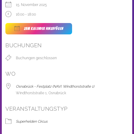
15. November 2025
16:00 - 18:00
ZUM KALENDER HINZUFÜGEN
ICS herunterladen
Google Kalender
BUCHUNGEN
Buchungen geschlossen
WO
Osnabrück - Festplatz (NAVI: Windthorststraße 1)
Windthorststraße 1, Osnabrück
VERANSTALTUNGSTYP
Superhelden Circus