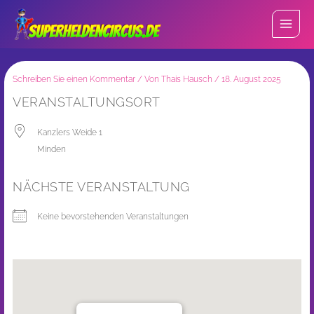
Zum
Inhalt
springen
Schreiben Sie einen Kommentar
/ Von
Thais Hausch
/
18. August 2025
VERANSTALTUNGSORT
Kanzlers Weide 1
Minden
NÄCHSTE VERANSTALTUNG
Keine bevorstehenden Veranstaltungen